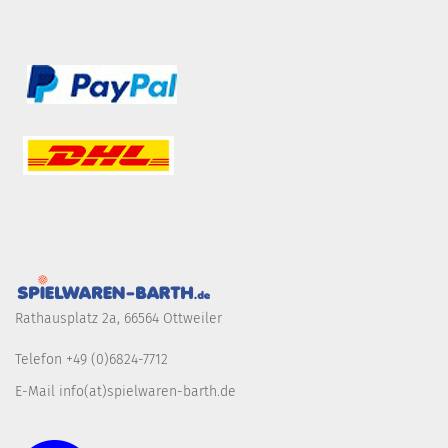
Rathausplatz 2a, 66564 Ottweiler
Telefon +49 (0)6824-7712
E-Mail info(at)spielwaren-barth.de