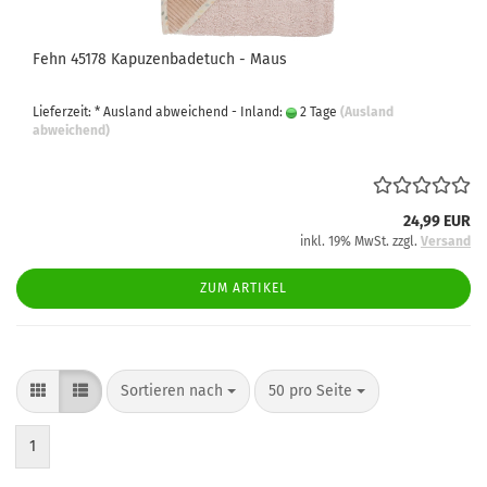
Fehn 45178 Kapuzenbadetuch - Maus
Lieferzeit: * Ausland abweichend - Inland:
2 Tage
(Ausland
abweichend)
24,99 EUR
inkl. 19% MwSt. zzgl.
Versand
ZUM ARTIKEL
Sortieren nach
pro Seite
Sortieren nach
50 pro Seite
1