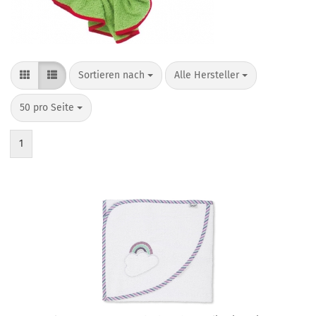
Sortieren nach
pro Seite
Sortieren nach
Alle Hersteller
pro Seite
50 pro Seite
1