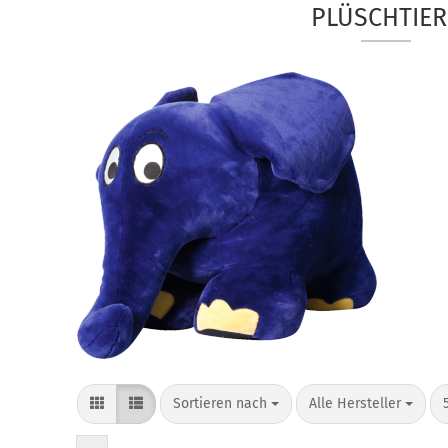
PLÜSCHTIER
Sortieren nach
pro Seite
Sortieren nach
Alle Hersteller