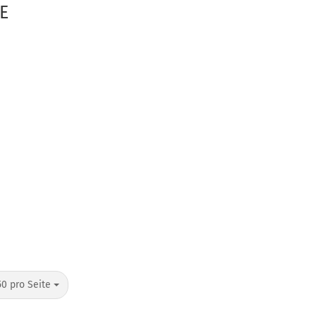
E
pro Seite
50 pro Seite