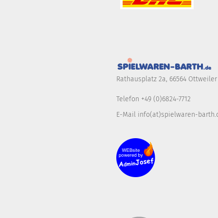
Rathausplatz 2a, 66564 Ottweiler
Telefon +49 (0)6824-7712
E-Mail info(at)spielwaren-barth.