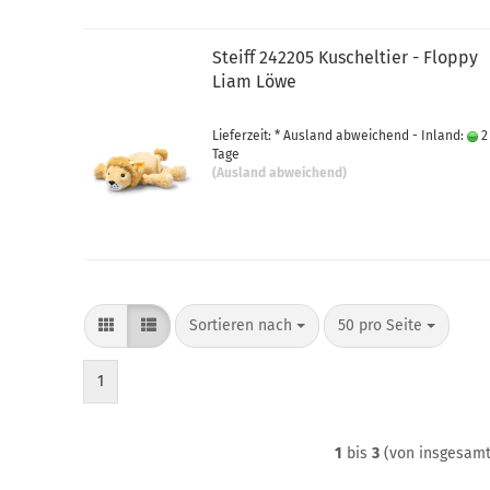
Steiff 242205 Kuscheltier - Floppy
Liam Löwe
Lieferzeit: * Ausland abweichend - Inland:
2
Tage
(Ausland abweichend)
Sortieren nach
pro Seite
Sortieren nach
50 pro Seite
1
1
bis
3
(von insgesam