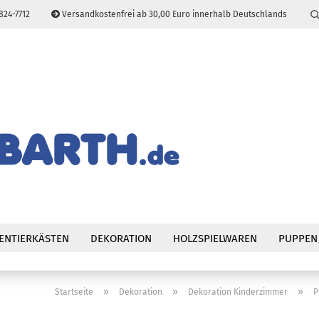
824-7712
Versandkostenfrei ab 30,00 Euro innerhalb Deutschlands
Sprache auswählen
E-Mail
Passwort
Konto erstellen
Passwort vergessen
ENTIERKÄSTEN
DEKORATION
HOLZSPIELWAREN
PUPPEN
»
»
»
Startseite
Dekoration
Dekoration Kinderzimmer
P