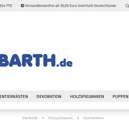
824-7712
Versandkostenfrei ab 30,00 Euro innerhalb Deutschlands
Sprache auswählen
E-Mail
Passwort
Konto erstellen
Passwort vergessen
ENTIERKÄSTEN
DEKORATION
HOLZSPIELWAREN
PUPPEN
»
»
Startseite
Holzspielwaren
Eisenbahnen