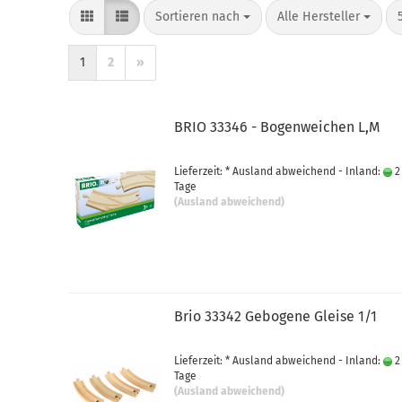
Sortieren nach
pro Seite
Sortieren nach
Alle Hersteller
1
2
»
BRIO 33346 - Bogenweichen L,M
Lieferzeit: * Ausland abweichend - Inland:
2
Tage
(Ausland abweichend)
Brio 33342 Gebogene Gleise 1/1
Lieferzeit: * Ausland abweichend - Inland:
2
Tage
(Ausland abweichend)