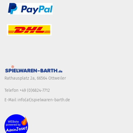
Rathausplatz 2a, 66564 Ottweiler
Telefon +49 (0)6824-7712
E-Mail info(at)spielwaren-barth.de