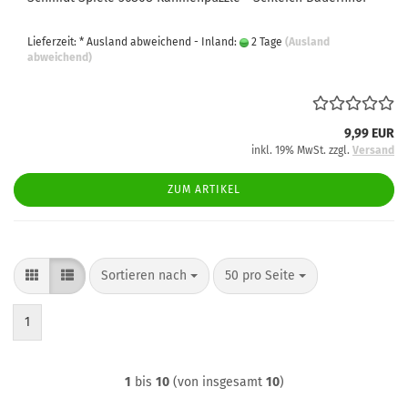
Lieferzeit: * Ausland abweichend - Inland:
2 Tage
(Ausland
abweichend)
9,99 EUR
inkl. 19% MwSt. zzgl.
Versand
ZUM ARTIKEL
Sortieren nach
pro Seite
Sortieren nach
50 pro Seite
1
1
bis
10
(von insgesamt
10
)