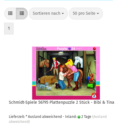
Sortieren nach
pro Seite
Sortieren nach
50 pro Seite
1
Schmidt-Spiele 56795 Plattenpuzzle 2 Stück - Bibi & Tina
Lieferzeit: * Ausland abweichend - Inland:
2 Tage
(Ausland
abweichend)