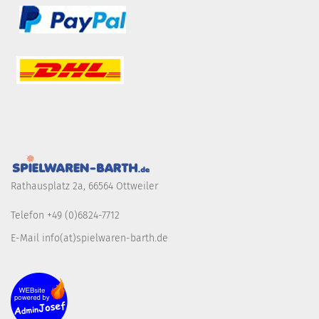
Rathausplatz 2a, 66564 Ottweiler
Telefon +49 (0)6824-7712
E-Mail info(at)spielwaren-barth.de