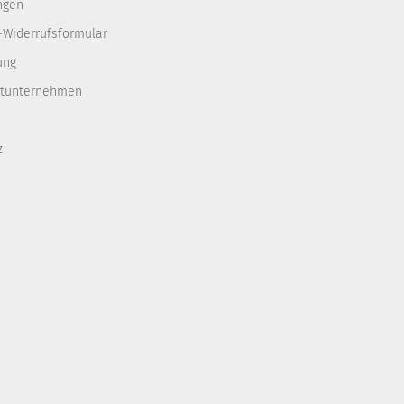
ngen
-Widerrufsformular
ung
rtunternehmen
z