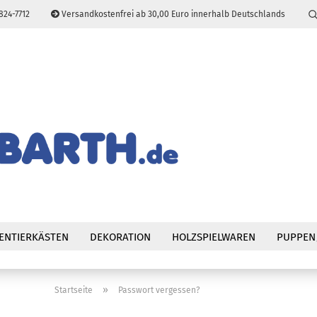
824-7712
Versandkostenfrei ab 30,00 Euro innerhalb Deutschlands
Sprache auswählen
E-Mail
Passwort
Konto erstellen
Passwort vergessen
ENTIERKÄSTEN
DEKORATION
HOLZSPIELWAREN
PUPPEN
»
Startseite
Passwort vergessen?