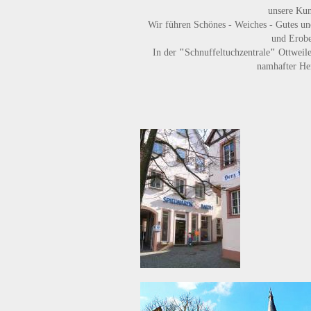
unsere Ku
Wir führen
Schönes - Weiches - Gutes
un
und Erobe
In der
"
Schnuffeltuchzentrale
"
Ottweile
namhafter Her