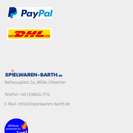
Rathausplatz 2a, 66564 Ottweiler
Telefon +49 (0)6824-7712
E-Mail info(at)spielwaren-barth.de