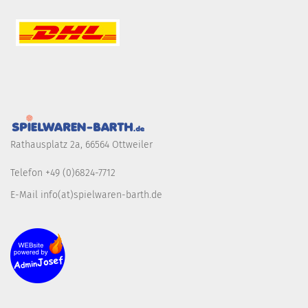
Rathausplatz 2a, 66564 Ottweiler
Telefon +49 (0)6824-7712
E-Mail info(at)spielwaren-barth.de