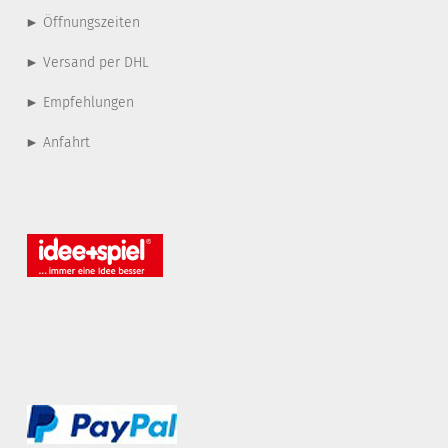
► Öffnungszeiten
► Versand per DHL
► Empfehlungen
► Anfahrt