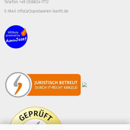
Telefon +49 (0)6824-7712
E-Mail info(at)spielwaren-barth.de