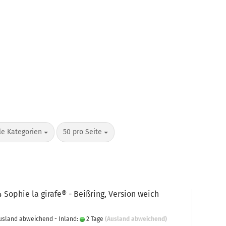
o Seite
pro Seite
le Kategorien
50 pro Seite
4 Sophie la girafe® - Beißring, Version weich
 Ausland abweichend - Inland:
2 Tage
(Ausland abweichend)