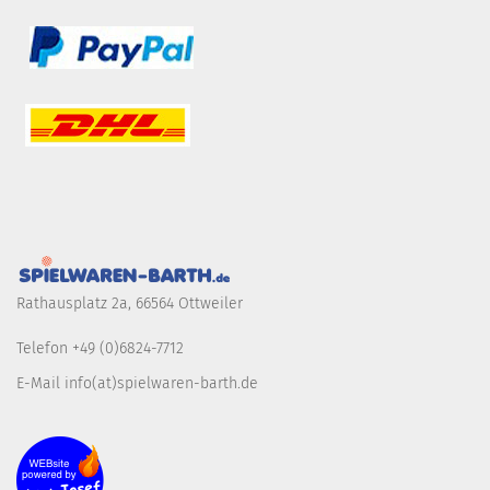
Rathausplatz 2a, 66564 Ottweiler
Telefon +49 (0)6824-7712
E-Mail info(at)spielwaren-barth.de