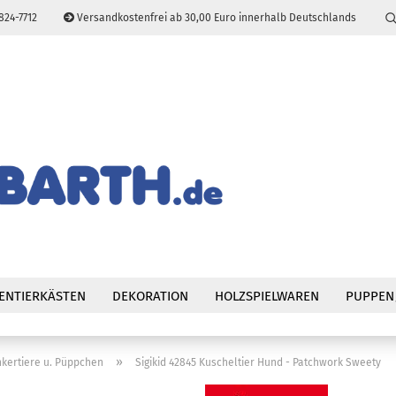
824-7712
Versandkostenfrei ab 30,00 Euro innerhalb Deutschlands
Sprache auswählen
E-Mail
Passwort
Konto erstellen
Passwort vergessen
ENTIERKÄSTEN
DEKORATION
HOLZSPIELWAREN
PUPPEN
»
kertiere u. Püppchen
Sigikid 42845 Kuscheltier Hund - Patchwork Sweety