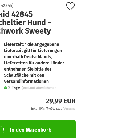
Auf
:
42845
)
kid 42845
den
heltier Hund -
Merkzettel
chwork Sweety
Lieferzeit: * die angegebene
Lieferzeit gilt für Lieferungen
innerhalb Deutschlands,
Lieferzeiten für andere Länder
entnehmen Sie bitte der
Schaltfläche mit den
Versandinformationen
2 Tage
(Ausland abweichend)
29,99 EUR
inkl. 19% MwSt. zzgl.
Versand
In den Warenkorb