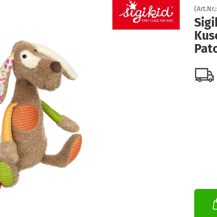
(Art.Nr.
Sigi
Kusc
Pat