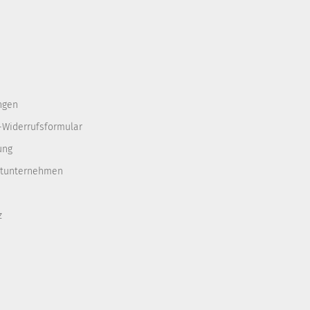
ngen
-Widerrufsformular
ung
rtunternehmen
z