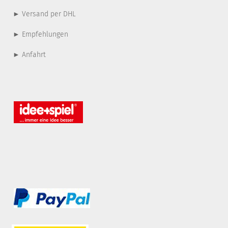
► Versand per DHL
► Empfehlungen
► Anfahrt