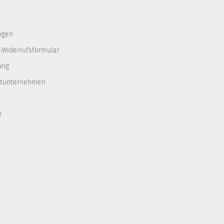
ngen
-Widerrufsformular
ung
rtunternehmen
z