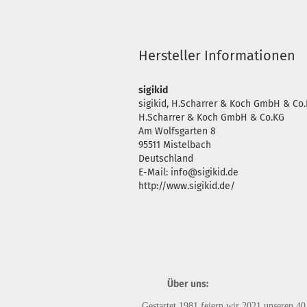
Hersteller Informationen
sigikid
sigikid, H.Scharrer & Koch GmbH & Co.
H.Scharrer & Koch GmbH & Co.KG
Am Wolfsgarten 8
95511 Mistelbach
Deutschland
E-Mail: info@sigikid.de
http://www.sigikid.de/
Über uns:
Gestartet 1981 feiern wir 2021 unseren 40