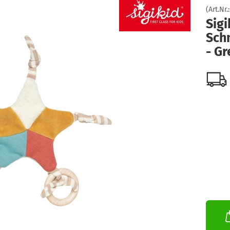
(Art.Nr.
Sig
Sch
- Gr