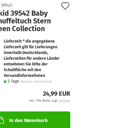
Auf
:
39542
)
ikid 39542 Baby
den
nuffeltuch Stern
Merkzettel
een Collection
Lieferzeit: * die angegebene
Lieferzeit gilt für Lieferungen
innerhalb Deutschlands,
Lieferzeiten für andere Länder
entnehmen Sie bitte der
Schaltfläche mit den
Versandinformationen
2 Tage
(Ausland abweichend)
24,99 EUR
inkl. 19% MwSt. zzgl.
Versand
In den Warenkorb