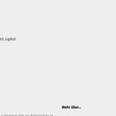
KG sigikid
Mehr über...
. Geburtstag hier am Rathausplatz in