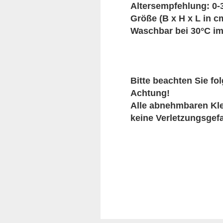
Altersempfehlung: 0-
Größe (B x H x L in cm
Waschbar bei 30°C 
Bitte beachten Sie f
Achtung!
Alle abnehmbaren Kle
keine Verletzungsgefa