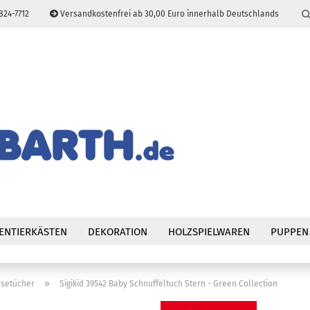
824-7712
Versandkostenfrei ab 30,00 Euro innerhalb Deutschlands
Sprache auswählen
E-Mail
Passwort
Konto erstellen
Passwort vergessen
ENTIERKÄSTEN
DEKORATION
HOLZSPIELWAREN
PUPPEN
»
setücher
Sigikid 39542 Baby Schnuffeltuch Stern - Green Collection