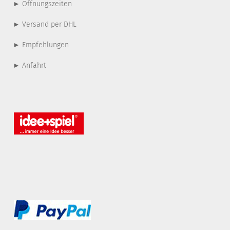
► Öffnungszeiten
► Versand per DHL
► Empfehlungen
► Anfahrt