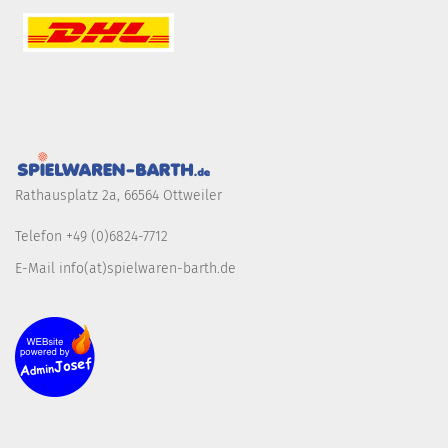
Rathausplatz 2a, 66564 Ottweiler
Telefon +49 (0)6824-7712
E-Mail info(at)spielwaren-barth.de