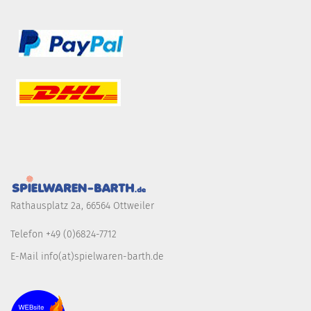
Rathausplatz 2a, 66564 Ottweiler
Telefon +49 (0)6824-7712
E-Mail info(at)spielwaren-barth.de