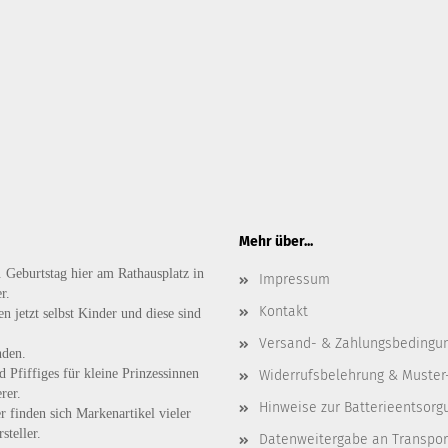
Mehr über...
. Geburtstag hier am Rathausplatz in
Impressum
r.
Kontakt
n jetzt selbst Kinder und diese sind
Versand- & Zahlungsbedingu
nden.
d
Pfiffiges
für kleine Prinzessinnen
Widerrufsbelehrung & Muster
rer.
Hinweise zur Batterieentsorg
r finden sich Markenartikel vieler
steller.
Datenweitergabe an Transpo