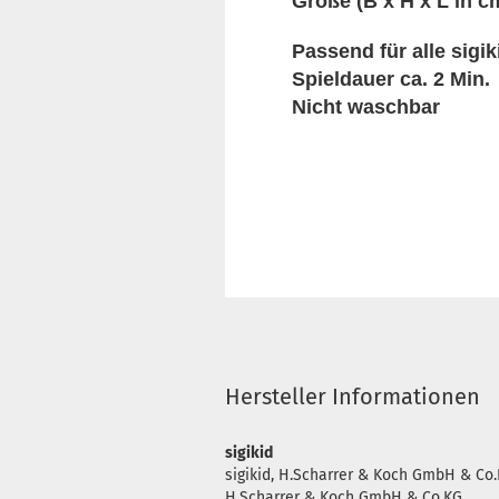
Größe (B x H x L in cm
Passend für alle sigi
Spieldauer ca. 2 Min.
Nicht waschbar
Hersteller Informationen
sigikid
sigikid, H.Scharrer & Koch GmbH & Co.
H.Scharrer & Koch GmbH & Co.KG