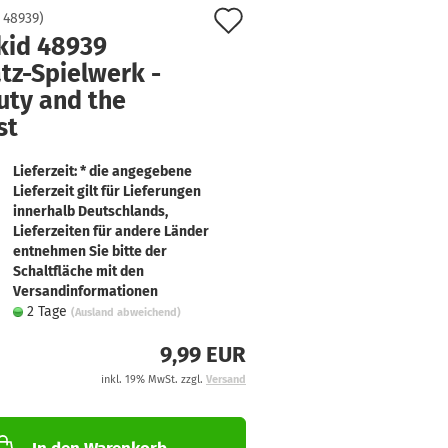
Auf
:
48939
)
ikid 48939
den
tz-Spielwerk -
Merkzettel
uty and the
st
Lieferzeit: * die angegebene
Lieferzeit gilt für Lieferungen
innerhalb Deutschlands,
Lieferzeiten für andere Länder
entnehmen Sie bitte der
Schaltfläche mit den
Versandinformationen
2 Tage
(Ausland abweichend)
9,99 EUR
inkl. 19% MwSt. zzgl.
Versand