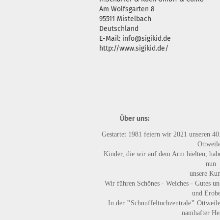
Am Wolfsgarten 8
95511 Mistelbach
Deutschland
E-Mail: info@sigikid.de
http://www.sigikid.de/
Über uns:
Gestartet 1981 feiern wir 2021 unseren 40
Ottweile
Kinder, die wir auf dem Arm hielten, habe
nun
unsere Ku
Wir führen
Schönes - Weiches - Gutes
un
und Erobe
In der
"
Schnuffeltuchzentrale
"
Ottweile
namhafter Her