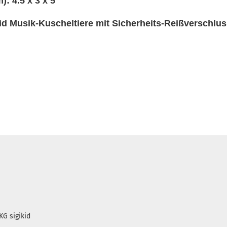
): 4.5 x 3 x 5
kid Musik-Kuscheltiere mit Sicherheits-Reißverschlu
KG sigikid