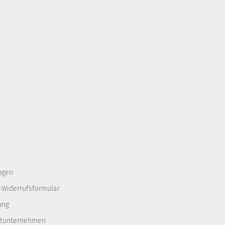
ngen
-Widerrufsformular
ung
rtunternehmen