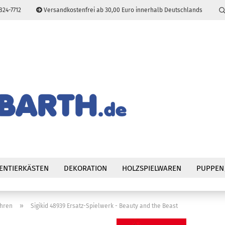
824-7712
Versandkostenfrei ab 30,00 Euro innerhalb Deutschlands
Sprache auswählen
E-Mail
Passwort
Konto erstellen
Passwort vergessen
ENTIERKÄSTEN
DEKORATION
HOLZSPIELWAREN
PUPPEN
»
uhren
Sigikid 48939 Ersatz-Spielwerk - Beauty and the Beast