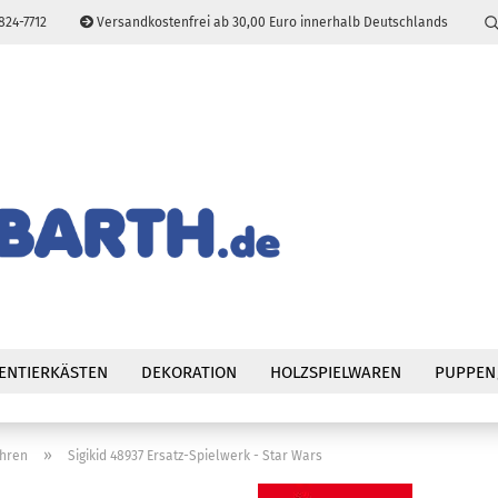
824-7712
Versandkostenfrei ab 30,00 Euro innerhalb Deutschlands
Sprache auswählen
E-Mail
Passwort
Konto erstellen
Passwort vergessen
ENTIERKÄSTEN
DEKORATION
HOLZSPIELWAREN
PUPPEN
»
uhren
Sigikid 48937 Ersatz-Spielwerk - Star Wars