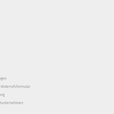
ngen
-Widerrufsformular
ung
rtunternehmen