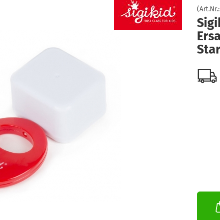
(Art.Nr.
Sigi
Ersa
Sta