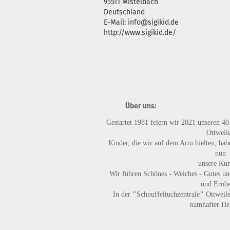
95511 Mistelbach
Deutschland
E-Mail: info@sigikid.de
http://www.sigikid.de/
Über uns:
Gestartet 1981 feiern wir 2021 unseren 40
Ottweile
Kinder, die wir auf dem Arm hielten, habe
nun
unsere Ku
Wir führen
Schönes - Weiches - Gutes
un
und Erobe
In der
"
Schnuffeltuchzentrale
"
Ottweile
namhafter Her