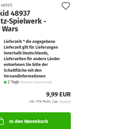
Auf
:
48937
)
kid 48937
den
tz-Spielwerk -
Merkzettel
r Wars
Lieferzeit: * die angegebene
Lieferzeit gilt für Lieferungen
innerhalb Deutschlands,
Lieferzeiten für andere Länder
entnehmen Sie bitte der
Schaltfläche mit den
Versandinformationen
2 Tage
(Ausland abweichend)
9,99 EUR
inkl. 19% MwSt. zzgl.
Versand
In den Warenkorb