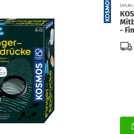
(Art.Nr.
KOS
Mit
- F