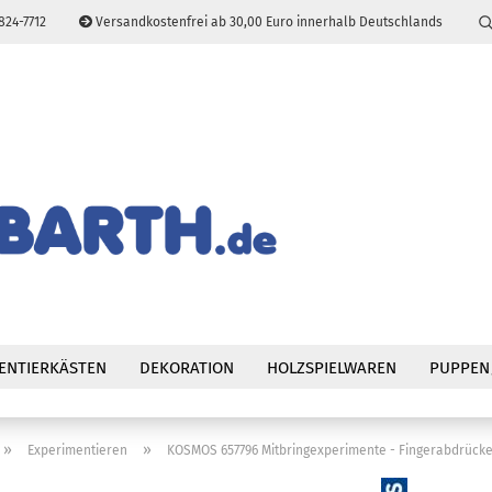
824-7712
Versandkostenfrei ab 30,00 Euro innerhalb Deutschlands
Sprache auswählen
E-Mail
Passwort
Konto erstellen
Passwort vergessen
ENTIERKÄSTEN
DEKORATION
HOLZSPIELWAREN
PUPPEN
»
»
Experimentieren
KOSMOS 657796 Mitbringexperimente - Fingerabdrück