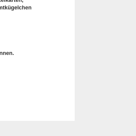
eikarten,
amtkügelchen
önnen.