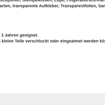
ruckpulver, Stempelkissen, Lupe, Fingerabdruck-Kart
rten, transparente Aufkleber, Transparentfolien, S
r 3 Jahren geeignet.
 kleine Teile verschluckt oder eingeatmet werden k