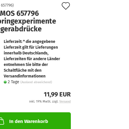
Auf
:
657796
)
MOS 657796
den
bringexperimente
Merkzettel
ingerabdrücke
Lieferzeit: * die angegebene
Lieferzeit gilt für Lieferungen
innerhalb Deutschlands,
Lieferzeiten für andere Länder
entnehmen Sie bitte der
Schaltfläche mit den
Versandinformationen
2 Tage
(Ausland abweichend)
11,99 EUR
inkl. 19% MwSt. zzgl.
Versand
In den Warenkorb