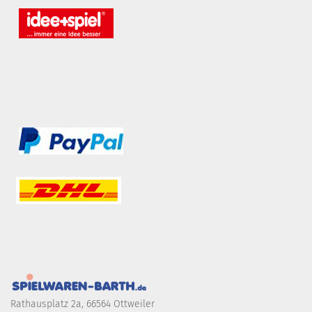
Rathausplatz 2a, 66564 Ottweiler