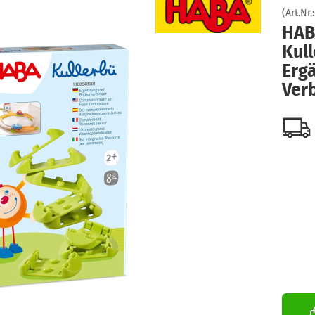
(Art.Nr.
HAB
Kull
Erg
Ver