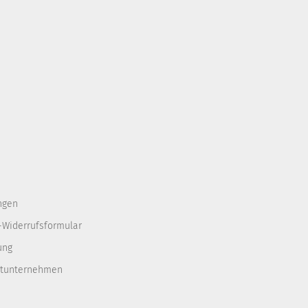
ngen
-Widerrufsformular
ung
rtunternehmen