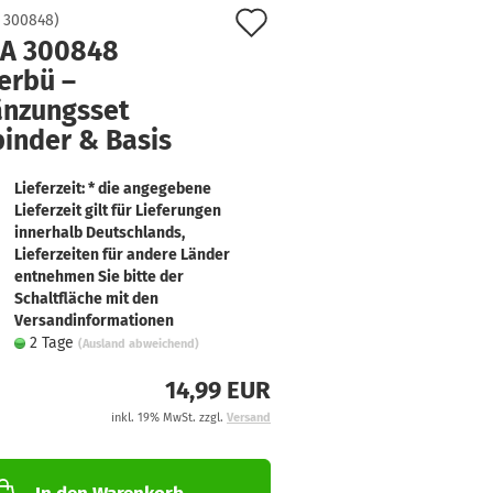
Auf
:
300848
)
A 300848
den
erbü –
Merkzettel
änzungsset
binder & Basis
Lieferzeit: * die angegebene
Lieferzeit gilt für Lieferungen
innerhalb Deutschlands,
Lieferzeiten für andere Länder
entnehmen Sie bitte der
Schaltfläche mit den
Versandinformationen
2 Tage
(Ausland abweichend)
14,99 EUR
inkl. 19% MwSt. zzgl.
Versand