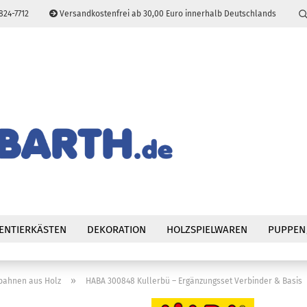
824-7712
Versandkostenfrei ab 30,00 Euro innerhalb Deutschlands
Sprache auswählen
E-Mail
Passwort
Konto erstellen
Passwort vergessen
ENTIERKÄSTEN
DEKORATION
HOLZSPIELWAREN
PUPPEN
»
bahnen aus Holz
HABA 300848 Kullerbü – Ergänzungsset Verbinder & Basis