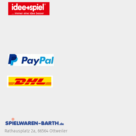
Rathausplatz 2a, 66564 Ottweiler