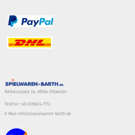
Rathausplatz 2a, 66564 Ottweiler
Telefon +49 (0)6824-7712
E-Mail info(at)spielwaren-barth.de