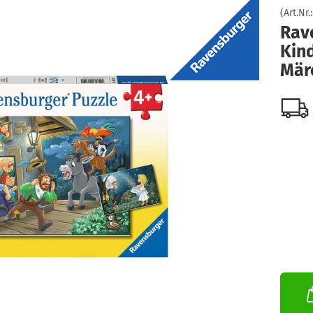
(Art.Nr.
Rav
Kind
Mär