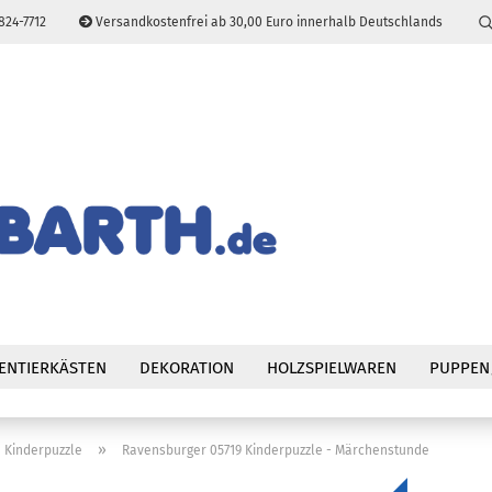
824-7712
Versandkostenfrei ab 30,00 Euro innerhalb Deutschlands
Sprache auswählen
E-Mail
Passwort
Konto erstellen
Passwort vergessen
ENTIERKÄSTEN
DEKORATION
HOLZSPIELWAREN
PUPPEN
»
Kinderpuzzle
Ravensburger 05719 Kinderpuzzle - Märchenstunde