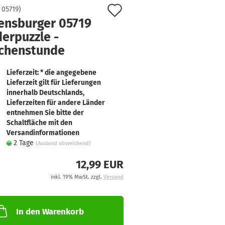
Auf
:
05719
)
ensburger 05719
den
erpuzzle -
Merkzettel
chenstunde
Lieferzeit: * die angegebene
Lieferzeit gilt für Lieferungen
innerhalb Deutschlands,
Lieferzeiten für andere Länder
entnehmen Sie bitte der
Schaltfläche mit den
Versandinformationen
2 Tage
(Ausland abweichend)
12,99 EUR
inkl. 19% MwSt. zzgl.
Versand
In den Warenkorb