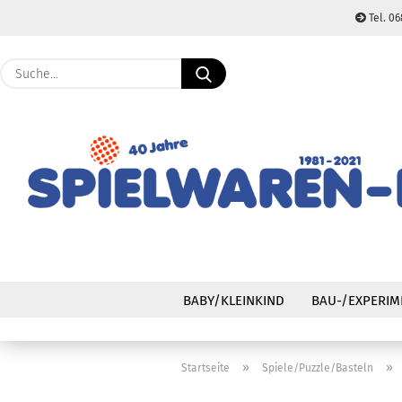
Tel. 06
Suche...
BABY/KLEINKIND
BAU-/EXPERIM
»
»
Startseite
Spiele/Puzzle/Basteln