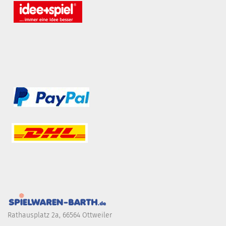
Rathausplatz 2a, 66564 Ottweiler