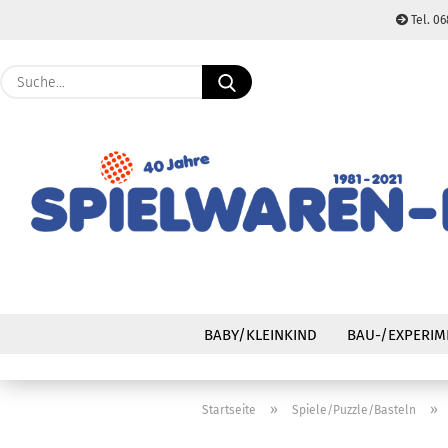
Tel. 06
Suche...
BABY/KLEINKIND
BAU-/EXPERIM
»
»
Startseite
Spiele/Puzzle/Basteln