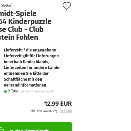
Auf
:
56464
)
midt-Spiele
den
64 Kinderpuzzle
Merkzettel
e Club - Club
tein Fohlen
Lieferzeit: * die angegebene
Lieferzeit gilt für Lieferungen
innerhalb Deutschlands,
Lieferzeiten für andere Länder
entnehmen Sie bitte der
Schaltfläche mit den
Versandinformationen
2 Tage
(Ausland abweichend)
12,99 EUR
inkl. 19% MwSt. zzgl.
Versand