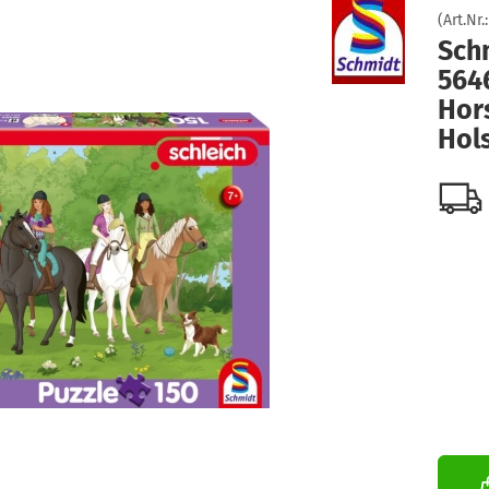
(Art.Nr.
Sch
564
Hors
Hols