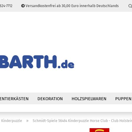
824-7712
Versandkostenfrei ab 30,00 Euro innerhalb Deutschlands
Sprache auswählen
E-Mail
Passwort
Konto erstellen
Passwort vergessen
ENTIERKÄSTEN
DEKORATION
HOLZSPIELWAREN
PUPPEN
»
Kinderpuzzle
Schmidt-Spiele 56464 Kinderpuzzle Horse Club - Club Holstei