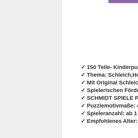
✓ 150 Teile- Kinderpu
✓ Thema: Schleich,Ho
✓ Mit Original Schlei
✓ Spielerischen För
✓ SCHMIDT SPIELE Pre
✓ Puzzlemotivmaße: 4
✓ Spieleranzahl: ab 1
✓ Empfohlenes Alter: