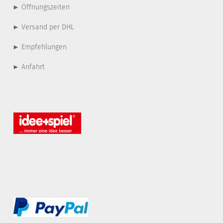
► Öffnungszeiten
► Versand per DHL
► Empfehlungen
► Anfahrt