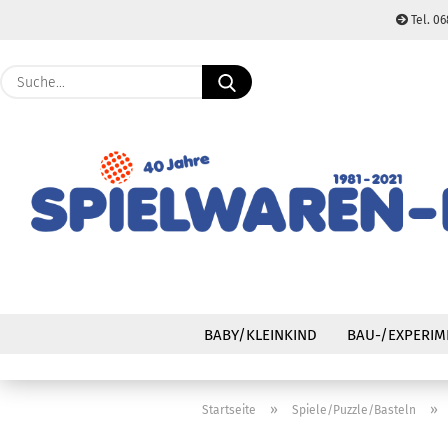
Tel. 06
Suche...
BABY/KLEINKIND
BAU-/EXPERIM
»
»
Startseite
Spiele/Puzzle/Basteln