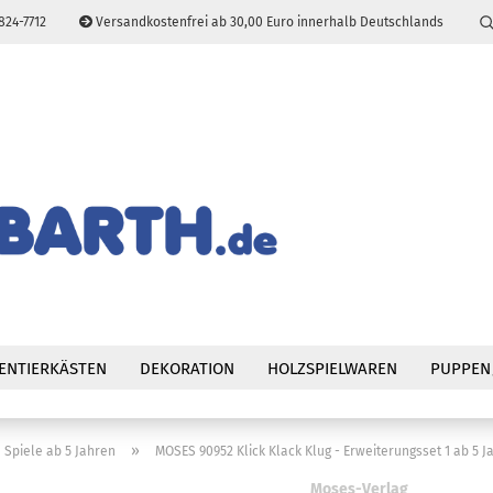
824-7712
Versandkostenfrei ab 30,00 Euro innerhalb Deutschlands
Sprache auswählen
E-Mail
Passwort
Konto erstellen
Passwort vergessen
ENTIERKÄSTEN
DEKORATION
HOLZSPIELWAREN
PUPPEN
»
Spiele ab 5 Jahren
MOSES 90952 Klick Klack Klug - Erweiterungsset 1 ab 5 J
Moses-Verlag