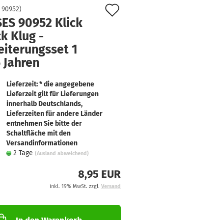
Auf
:
90952
)
ES 90952 Klick
den
k Klug -
Merkzettel
eiterungsset 1
 Jahren
Lieferzeit: * die angegebene
Lieferzeit gilt für Lieferungen
innerhalb Deutschlands,
Lieferzeiten für andere Länder
entnehmen Sie bitte der
Schaltfläche mit den
Versandinformationen
2 Tage
(Ausland abweichend)
8,95 EUR
inkl. 19% MwSt. zzgl.
Versand