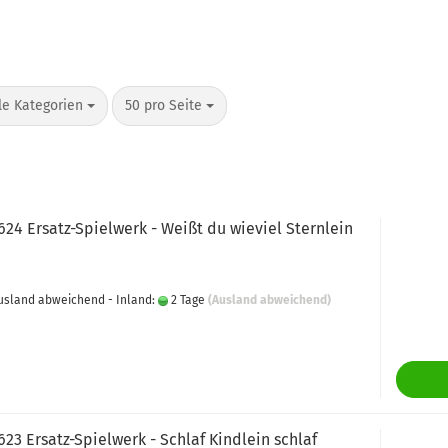
o Seite
pro Seite
le Kategorien
50 pro Seite
624 Ersatz-Spielwerk - Weißt du wieviel Sternlein
 Ausland abweichend - Inland:
2 Tage
(Ausland abweichend)
623 Ersatz-Spielwerk - Schlaf Kindlein schlaf